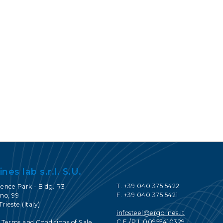
КОНТАКТЫ
SERVICE PORTAL
DOWNLOAD
NEWS
EN
IT
ES
RU
ines lab s.r.l. S.U.
T. +39 040 375 5422
ience Park - Bldg. R3
F. +39 040 375 5421
no, 99
Trieste (Italy)
infosteel@ergolines.it
C.F./P.I. 00955410329
 Terms and Conditions of Sale