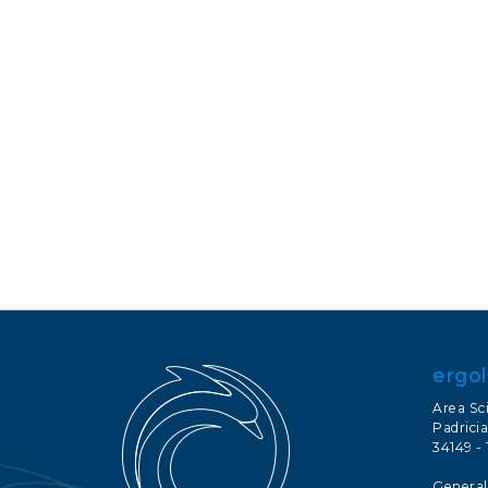
ergol
Area Sc
Padricia
34149 - 
General