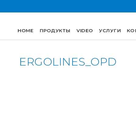
HOME
ПРОДУКТЫ
VIDEO
УСЛУГИ
КО
HOME
ERGOLINES_OPD
ПРОДУКТЫ
VIDEO
УСЛУГИ
КОМПАНИЯ
компания
разработка проектов
r&d
история