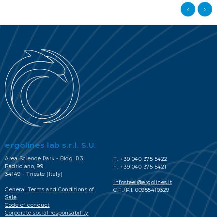
‹
›
ergolines lab s.r.l. S.U.
Area Science Park - Bldg. R3
T. +39 040 375 5422
Padriciano, 99
F. +39 040 375 5421
34149 - Trieste (Italy)
infosteel@ergolines.it
General Terms and Conditions of
C.F./P.I. 00955410329
Sale
Code of conduct
Corporate social responsability