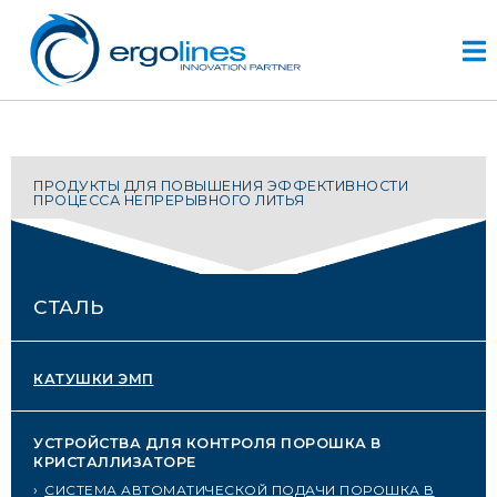
Skip
to
content
HOME
ПРОДУКТЫ ДЛЯ ПОВЫШЕНИЯ ЭФФЕКТИВНОСТИ
ПРОЦЕССА НЕПРЕРЫВНОГО ЛИТЬЯ
ПРОДУКТЫ
VIDEO
УСЛУГИ
СТАЛЬ
КОМПАНИЯ
компания
КАТУШКИ ЭМП
разработка проектов
r&d
история
УСТРОЙСТВА ДЛЯ КОНТРОЛЯ ПОРОШКА В
КРИСТАЛЛИЗАТОРЕ
КОНТАКТЫ
СИСТЕМА АВТОМАТИЧЕСКОЙ ПОДАЧИ ПОРОШКА В