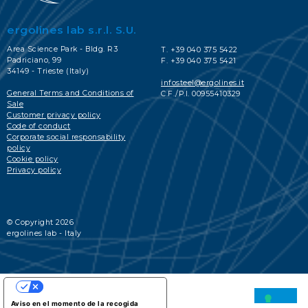
ergolines lab s.r.l. S.U.
Area Science Park - Bldg. R3
T. +39 040 375 5422
Padriciano, 99
F. +39 040 375 5421
34149 - Trieste (Italy)
infosteel@ergolines.it
General Terms and Conditions of
C.F./P.I. 00955410329
Sale
Customer privacy policy
Code of conduct
Corporate social responsability
policy
Cookie policy
Privacy policy
© Copyright 2026
ergolines lab - Italy
SUS OPCIONES DE PRIVACIDAD
Aviso en el momento de la recogida