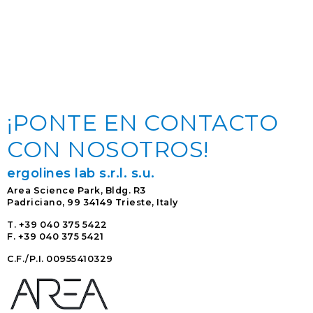
SERVICE PORTAL
DOWNLOAD
NOTICIAS
¡PONTE EN CONTACTO
EN
IT
ES
RU
CON NOSOTROS!
ergolines lab s.r.l.
s.u.
Area Science Park, Bldg. R3
Padriciano, 99 34149 Trieste, Italy
T. +39 040 375 5422
F. +39 040 375 5421
C.F./P.I. 00955410329