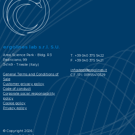
ergolines lab s.r.l. S.U.
Area Science Park - Bldg. R3
T. +39 040 375 5422
Padriciano, 99
F. +39 040 375 5421
34149 - Trieste (Italy)
infosteel@ergolines.it
General Terms and Conditions of
C.F./P.I. 00955410329
Sale
Customer privacy policy
Code of conduct
Corporate social responsability
policy
Cookie policy
Privacy policy
© Copyright 2026