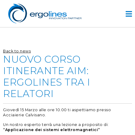
Skip
to
content
HOME
Back to news
PRODOTTI
NUOVO CORSO
VIDEO
ITINERANTE AIM:
SERVIZI
ERGOLINES TRA I
AZIENDA
RELATORI
azienda
progettazione
Giovedì 15 Marzo alle ore 10.00 ti aspettiamo presso
r&d
Acciaierie Calvisano.
storia
Un nostro esperto terrà una lezione a proposito di:
“Applicazione dei sistemi elettromagnetici”
CONTATTI