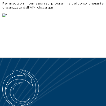
Per maggiori informazioni sul programma del corso itinerante
PORTALE SERVICE
organizzato dall’AIM, clicca
qui
DOWNLOAD
NEWS
EN
IT
ES
RU