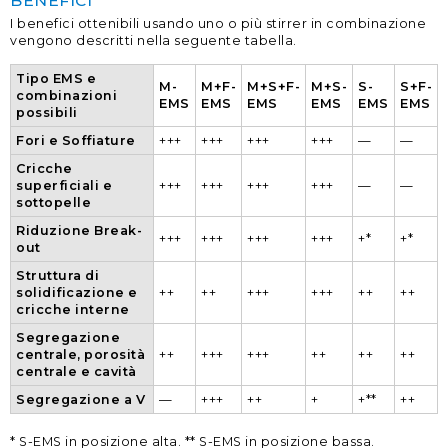
BENEFICI
I benefici ottenibili usando uno o più stirrer in combinazione
vengono descritti nella seguente tabella.
Tipo EMS e
M-
M+F-
M+S+F-
M+S-
S-
S+F-
combinazioni
EMS
EMS
EMS
EMS
EMS
EMS
possibili
Fori e Soffiature
+++
+++
+++
+++
—
—
Cricche
superficiali e
+++
+++
+++
+++
—
—
sottopelle
Riduzione Break-
+++
+++
+++
+++
+*
+*
out
Struttura di
solidificazione e
++
++
+++
+++
++
++
cricche interne
Segregazione
centrale, porosità
++
+++
+++
++
++
++
centrale e cavità
Segregazione a V
—
+++
++
+
+**
++
* S-EMS in posizione alta. ** S-EMS in posizione bassa.