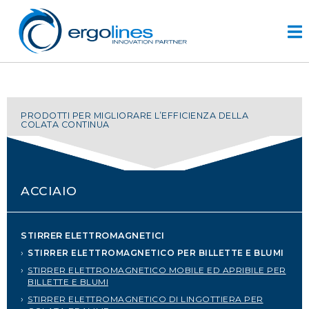
Skip
to
content
HOME
PRODOTTI PER MIGLIORARE L’EFFICIENZA DELLA
COLATA CONTINUA
PRODOTTI
VIDEO
SERVIZI
ACCIAIO
AZIENDA
azienda
STIRRER ELETTROMAGNETICI
progettazione
STIRRER ELETTROMAGNETICO PER BILLETTE E BLUMI
r&d
STIRRER ELETTROMAGNETICO MOBILE ED APRIBILE PER
storia
BILLETTE E BLUMI
STIRRER ELETTROMAGNETICO DI LINGOTTIERA PER
CONTATTI