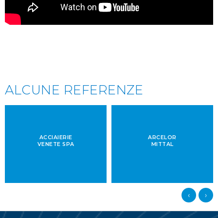
ALCUNE REFERENZE
ACCIAIERIE
ARCELOR
VENETE SPA
MITTAL
‹
›